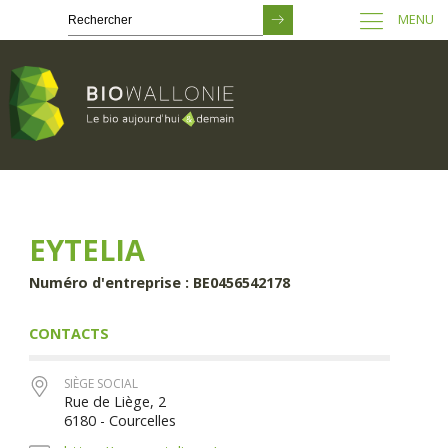
MENU
Passer
au
contenu
principal
EYTELIA
Numéro d'entreprise : BE0456542178
CONTACTS
SIÈGE SOCIAL
Rue de Liège, 2
6180 - Courcelles