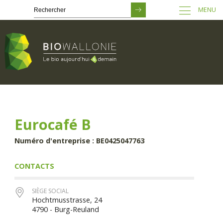
MENU
Passer
au
contenu
principal
Eurocafé B
Numéro d'entreprise : BE0425047763
CONTACTS
SIÈGE SOCIAL
Hochtmusstrasse, 24
4790 - Burg-Reuland