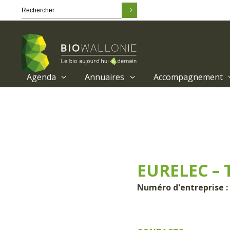
Agenda
Annuaires
Accompagnement
Passer
au
contenu
principal
EURELEC – 
Numéro d'entreprise :