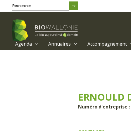
Agenda
Annuaires
Accompagnement
Passer
au
contenu
principal
ERNOULD D
Numéro d'entreprise :