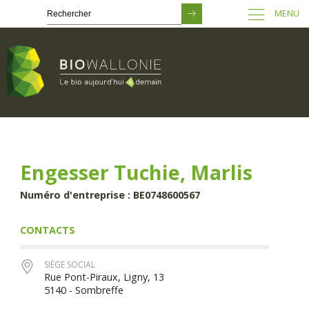
MENU
Passer
au
contenu
principal
Engesser Tuchie, Marlis
Numéro d'entreprise : BE0748600567
CONTACTS
SIÈGE SOCIAL
Rue Pont-Piraux, Ligny, 13
5140 - Sombreffe