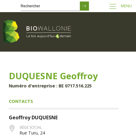
MENU
Passer
au
contenu
principal
DUQUESNE Geoffroy
Numéro d'entreprise : BE 0717.516.225
CONTACTS
Geoffroy
DUQUESNE
SIÈGE SOCIAL
Rue Turu, 24