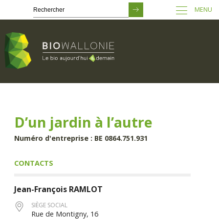
MENU
Passer
au
contenu
principal
D’un jardin à l’autre
Numéro d'entreprise : BE 0864.751.931
CONTACTS
Jean-François
RAMLOT
SIÈGE SOCIAL
Rue de Montigny, 16