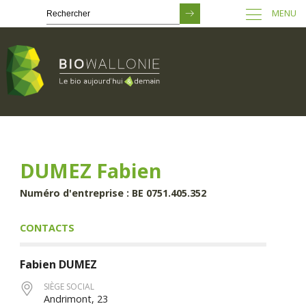
MENU
Passer
au
contenu
principal
DUMEZ Fabien
Numéro d'entreprise : BE 0751.405.352
CONTACTS
Fabien
DUMEZ
SIÈGE SOCIAL
Andrimont, 23