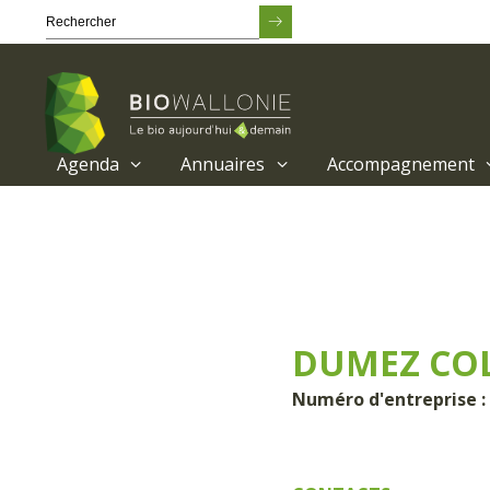
Agenda
Annuaires
Accompagnement
Passer
au
contenu
principal
DUMEZ COL
Numéro d'entreprise : 