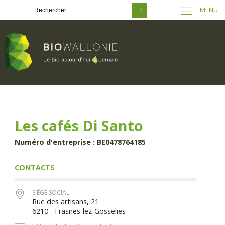
MENU
Passer
au
contenu
principal
Les cafés Di Santo
Numéro d'entreprise : BE0478764185
CONTACTS
SIÈGE SOCIAL
Rue des artisans, 21
6210 - Frasnes-lez-Gosselies