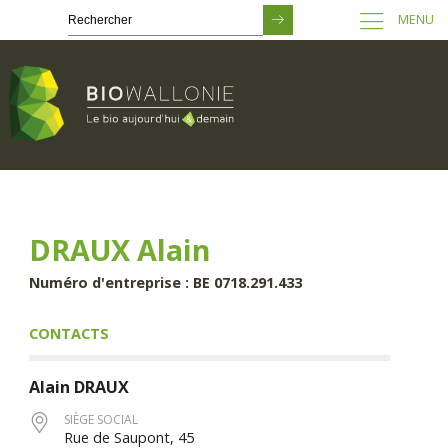
MENU
Passer
au
contenu
principal
DRAUX Alain
Numéro d'entreprise : BE 0718.291.433
CONTACTS
Alain
DRAUX
SIÈGE SOCIAL
Rue de Saupont, 45