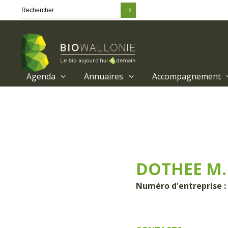
Agenda
Annuaires
Accompagnement
Passer
au
contenu
principal
DOTHEE M. 
Numéro d'entreprise :