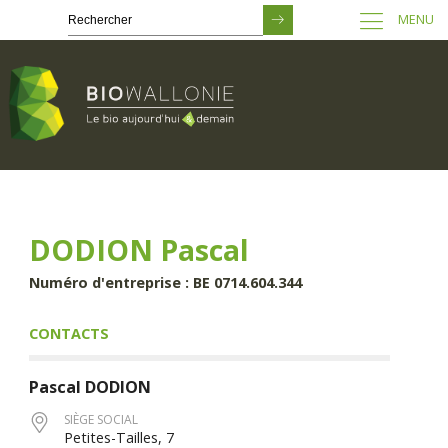
MENU
Passer
au
contenu
principal
DODION Pascal
Numéro d'entreprise : BE 0714.604.344
CONTACTS
Pascal
DODION
SIÈGE SOCIAL
Petites-Tailles, 7