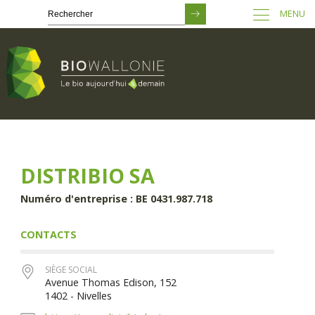
MENU
Passer
au
contenu
principal
DISTRIBIO SA
Numéro d'entreprise : BE 0431.987.718
CONTACTS
SIÈGE SOCIAL
Avenue Thomas Edison, 152
1402 - Nivelles