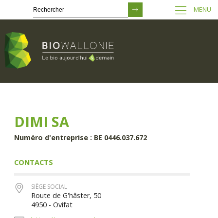
MENU
Passer
au
contenu
principal
DIMI SA
Numéro d'entreprise : BE 0446.037.672
CONTACTS
SIÈGE SOCIAL
Route de G'hâster, 50
4950 - Ovifat