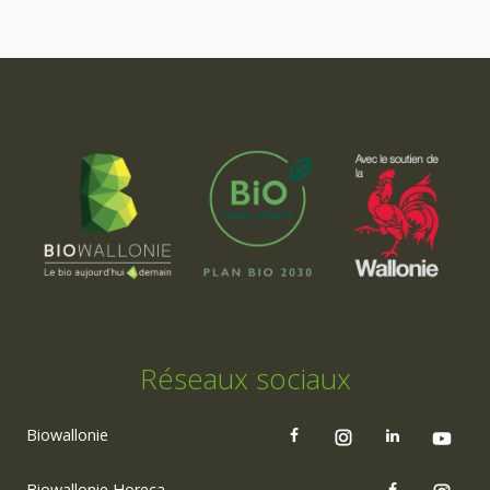
Réseaux sociaux
Biowallonie
Biowallonie Horeca