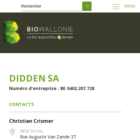
MENU
Passer
au
contenu
principal
DIDDEN SA
Numéro d'entreprise : BE 0402.207.728
CONTACTS
Christian
Crismer
SIÈGE SOCIAL
Rue Auguste Van Zande 37