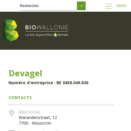
MENU
Passer
au
contenu
principal
Devagel
Numéro d'entreprise : BE 0458.049.836
CONTACTS
SIÈGE SOCIAL
Warandenstraat, 12
7700 - Mouscron