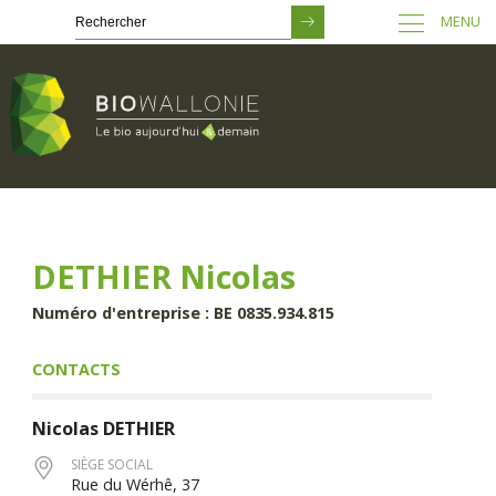
MENU
Passer
au
contenu
principal
DETHIER Nicolas
Numéro d'entreprise : BE 0835.934.815
CONTACTS
Nicolas
DETHIER
SIÈGE SOCIAL
Rue du Wérhê, 37