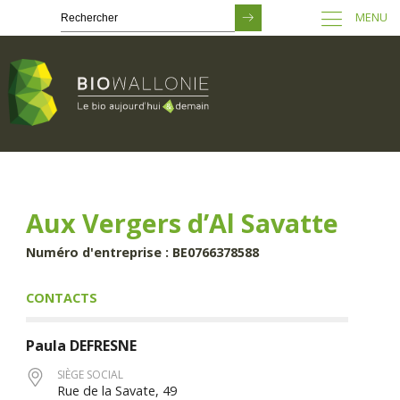
MENU
Passer
au
contenu
principal
Aux Vergers d’Al Savatte
Numéro d'entreprise : BE0766378588
CONTACTS
Paula
DEFRESNE
SIÈGE SOCIAL
Rue de la Savate, 49