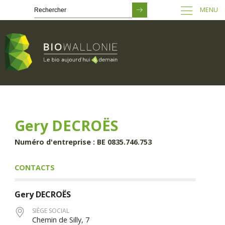
MENU
Passer
au
contenu
principal
Gery DECROËS
Numéro d'entreprise : BE 0835.746.753
CONTACTS
Gery
DECROËS
SIÈGE SOCIAL
Chemin de Silly, 7