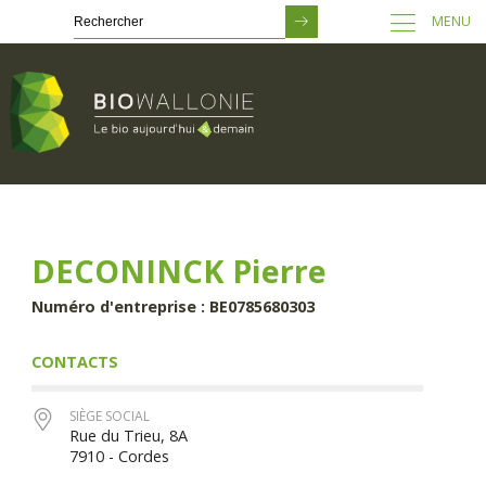
MENU
Passer
au
contenu
principal
DECONINCK Pierre
Numéro d'entreprise : BE0785680303
CONTACTS
SIÈGE SOCIAL
Rue du Trieu, 8A
7910 - Cordes