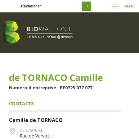
MENU
Passer
au
contenu
principal
de TORNACO Camille
Numéro d'entreprise : BE0725 077 077
CONTACTS
Camille
de TORNACO
SIÈGE SOCIAL
Rue de Vervoz, 1