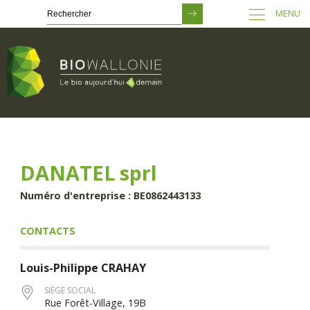
MENU
Passer
au
contenu
principal
DANATEL sprl
Numéro d'entreprise : BE0862443133
CONTACTS
Louis-Philippe
CRAHAY
SIÈGE SOCIAL
Rue Forêt-Village, 19B