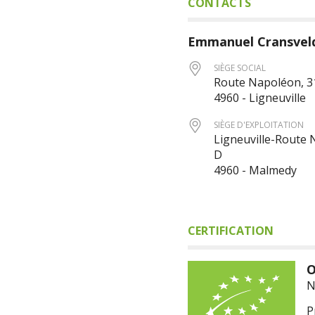
CONTACTS
Emmanuel
Cransvel
SIÈGE SOCIAL
Route Napoléon, 3
4960 - Ligneuville
SIÈGE D'EXPLOITATION
Ligneuville-Route 
D
4960 - Malmedy
CERTIFICATION
O
N
P