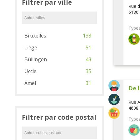
Filtrer par ville
Rue d
6180 
Types
Bruxelles
133
Liège
51
Büllingen
43
Uccle
35
Amel
31
De l
Rue A
4608 
Filtrer par code postal
Types