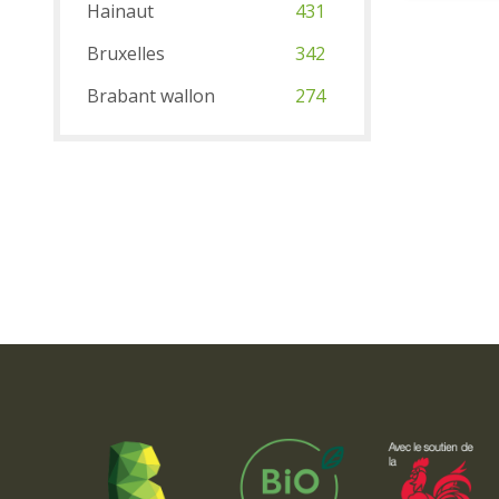
Hainaut
431
Bruxelles
342
Brabant wallon
274