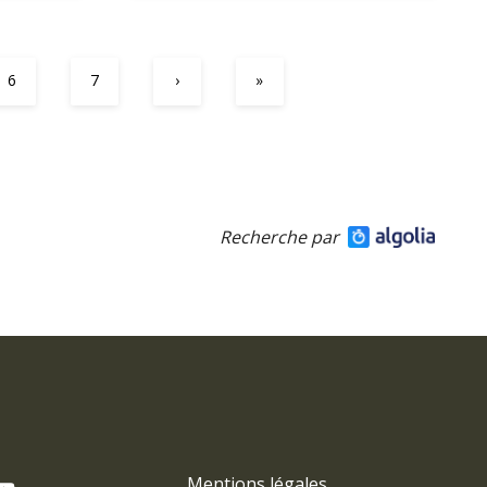
6
7
›
»
Recherche par
Mentions légales