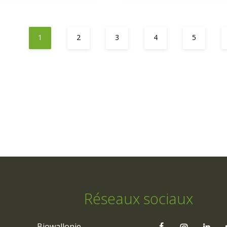
1
2
3
4
5
Réseaux sociaux
Biowallonie