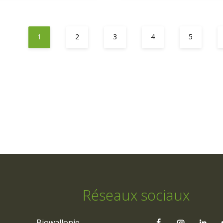
1
2
3
4
5
Réseaux sociaux
Biowallonie