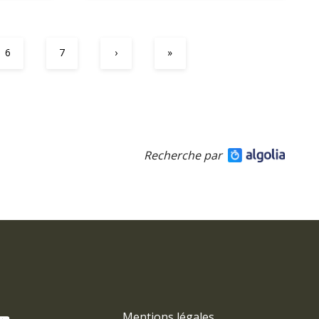
6
7
›
»
Recherche par
Mentions légales