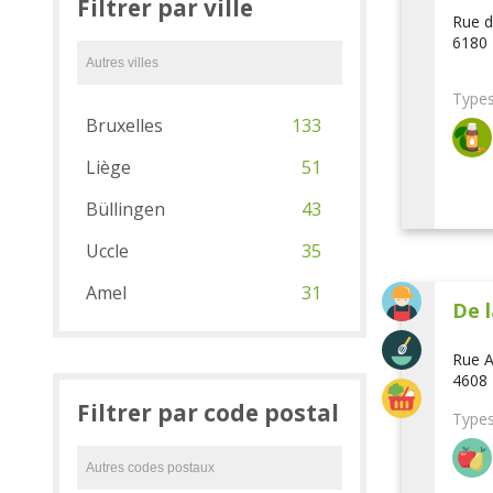
Filtrer par ville
Rue d
6180 
Types
Bruxelles
133
Liège
51
Büllingen
43
Uccle
35
Amel
31
De l
Rue A
4608 
Filtrer par code postal
Types