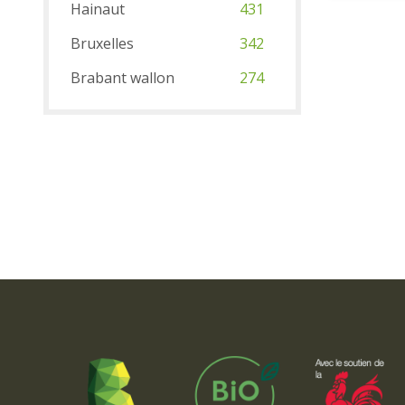
Hainaut
431
Bruxelles
342
Brabant wallon
274