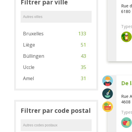
Filtrer par ville
Rue d
6180 
Types
Bruxelles
133
Liège
51
Büllingen
43
Uccle
35
Amel
31
De l
Rue A
4608 
Filtrer par code postal
Types