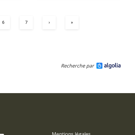
6
7
›
»
Recherche par
Mentions légales