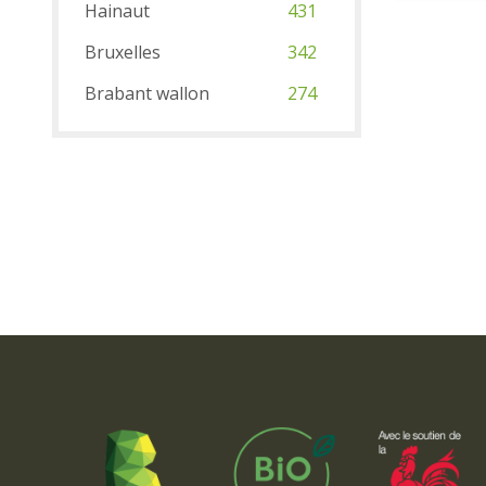
Hainaut
431
Bruxelles
342
Brabant wallon
274