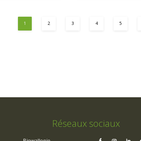
1
2
3
4
5
Réseaux sociaux
Biowallonie