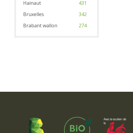
Hainaut
431
Bruxelles
342
Brabant wallon
274