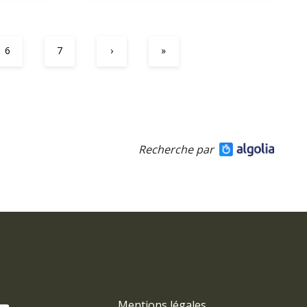
6
7
›
»
Recherche par
Mentions légales