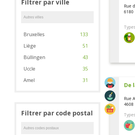
Filtrer par ville
Rue d
6180 
Types
Bruxelles
133
Liège
51
Büllingen
43
Uccle
35
Amel
31
De l
Rue A
4608 
Filtrer par code postal
Types