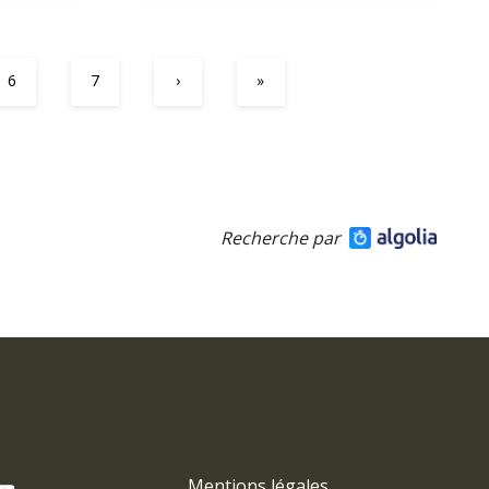
6
7
›
»
Recherche par
Mentions légales