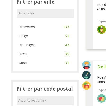
Filtrer par ville
Rue d
6180 
Types
Bruxelles
133
Liège
51
Büllingen
43
Uccle
35
Amel
31
De l
Rue A
4608 
Filtrer par code postal
Types