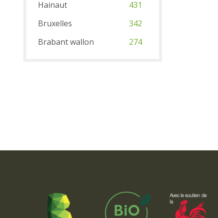
Hainaut
431
Bruxelles
342
Brabant wallon
274