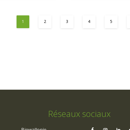
1
2
3
4
5
Réseaux sociaux
Biowallonie