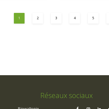
1
2
3
4
5
Réseaux sociaux
Biowallonie