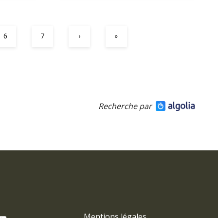
6
7
›
»
Recherche par
Mentions légales