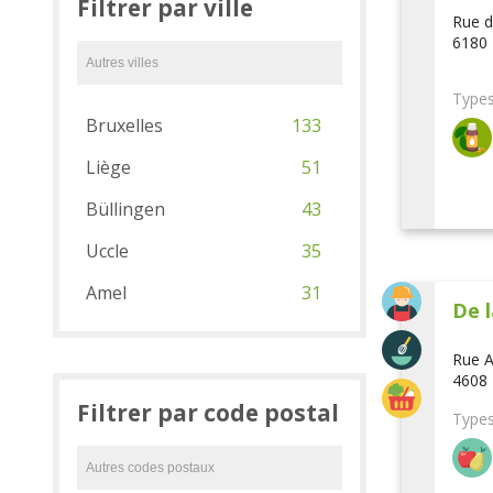
Filtrer par ville
Rue d
6180 
Types
Bruxelles
133
Liège
51
Büllingen
43
Uccle
35
Amel
31
De l
Rue A
4608 
Filtrer par code postal
Types