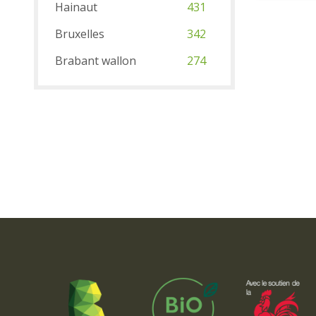
Hainaut
431
Bruxelles
342
Brabant wallon
274