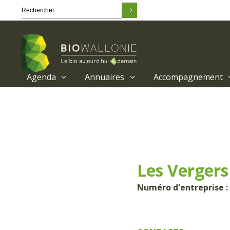
Agenda
Annuaires
Accompagnement
Passer
au
contenu
principal
Les Vergers
Numéro d'entreprise :