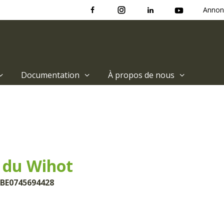
Annon
Documentation
À propos de nous
 du Wihot
 BE0745694428