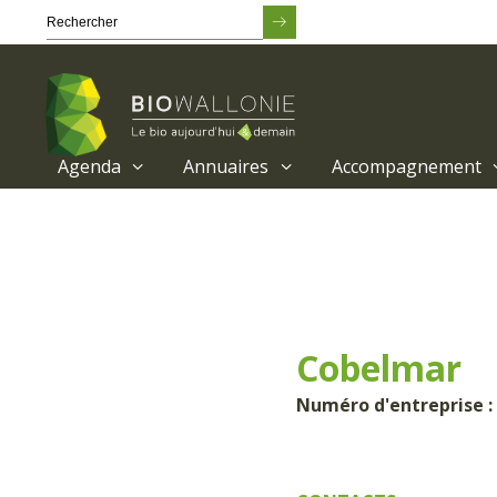
Agenda
Annuaires
Accompagnement
Passer
au
contenu
principal
Cobelmar
Numéro d'entreprise :