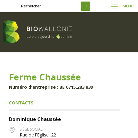
MENU
Passer
au
contenu
principal
Ferme Chaussée
Numéro d'entreprise : BE 0715.283.839
CONTACTS
Dominique
Chaussée
SIÈGE SOCIAL
Rue de l'Eglise, 22