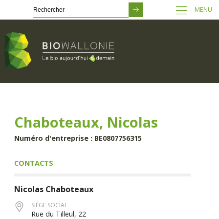
MENU
Passer
au
contenu
principal
Chaboteaux, Nicolas
Numéro d'entreprise : BE0807756315
CONTACTS
Nicolas
Chaboteaux
SIÈGE SOCIAL
Rue du Tilleul, 22