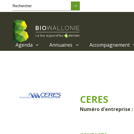
Agenda
Annuaires
Accompagnement
Passer
au
contenu
principal
CERES
Numéro d'entreprise : 