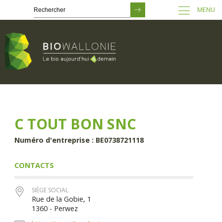
MENU
Passer
au
contenu
principal
C TOUT BON SNC
Numéro d'entreprise : BE0738721118
CONTACTS
SIÈGE SOCIAL
Rue de la Gobie, 1
1360 - Perwez