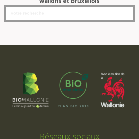
wallons et bruxellois
Réseaux sociaux