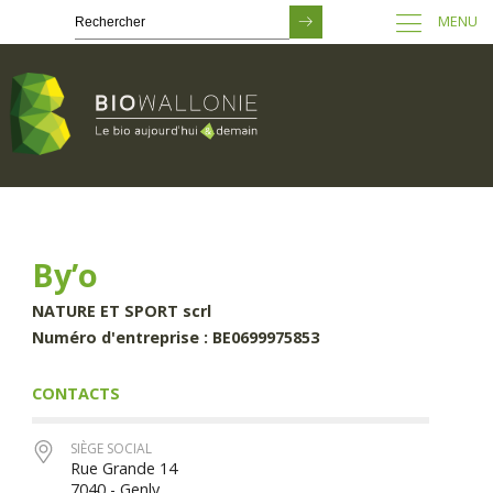
MENU
Passer
au
contenu
principal
By’o
NATURE ET SPORT scrl
Numéro d'entreprise : BE0699975853
CONTACTS
SIÈGE SOCIAL
Rue Grande 14
7040 - Genly