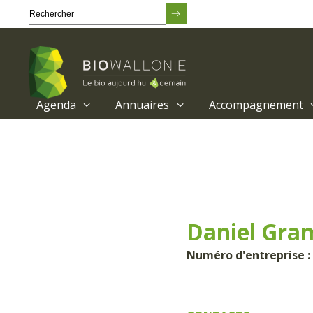
Agenda
Annuaires
Accompagnement
Passer
au
contenu
principal
Daniel Gr
Numéro d'entreprise : 