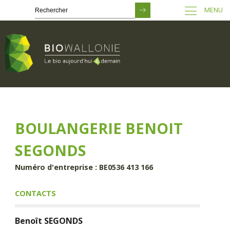
MENU
Passer
au
contenu
principal
BOULANGERIE BENOIT
SEGONDS
Numéro d'entreprise : BE0536 413 166
CONTACTS
Benoît
SEGONDS