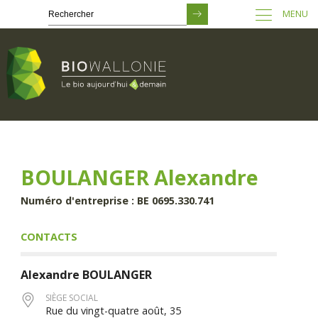
MENU
Passer
au
contenu
principal
BOULANGER Alexandre
Numéro d'entreprise : BE 0695.330.741
CONTACTS
Alexandre
BOULANGER
SIÈGE SOCIAL
Rue du vingt-quatre août, 35