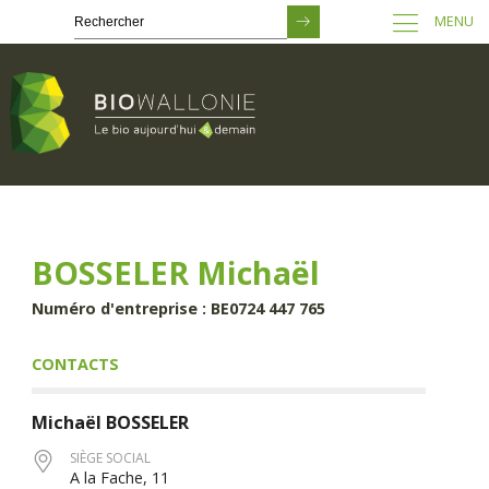
MENU
Passer
au
contenu
principal
BOSSELER Michaël
Numéro d'entreprise : BE0724 447 765
CONTACTS
Michaël
BOSSELER
SIÈGE SOCIAL
A la Fache, 11