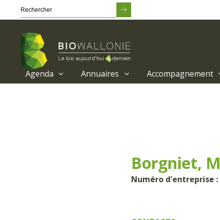
Agenda
Annuaires
Accompagnement
Passer
au
contenu
principal
Borgniet, M
Numéro d'entreprise :