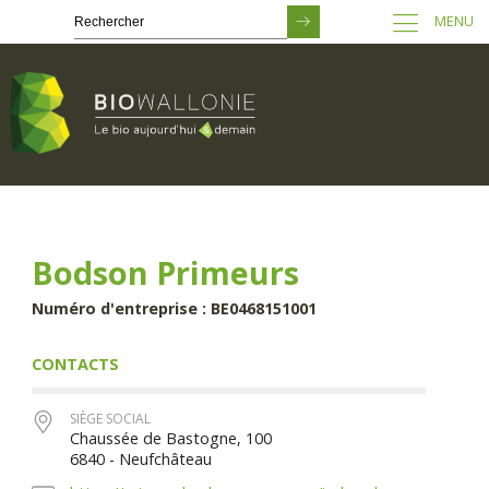
MENU
Passer
au
contenu
principal
Bodson Primeurs
Numéro d'entreprise : BE0468151001
CONTACTS
SIÈGE SOCIAL
Chaussée de Bastogne, 100
6840 - Neufchâteau