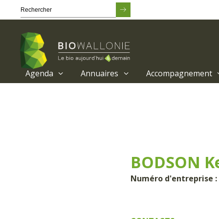
Agenda
Annuaires
Accompagnement
Passer
au
contenu
principal
BODSON Ke
Numéro d'entreprise : 