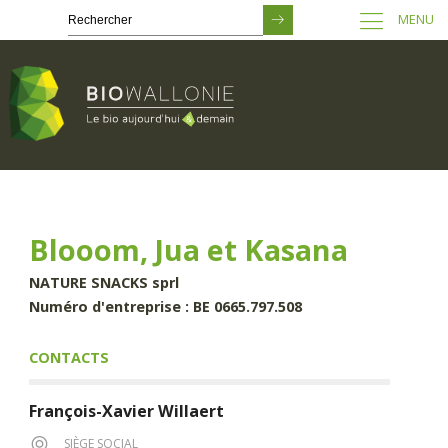
MENU
Passer
au
contenu
principal
Blooom, Jua et Kasana
NATURE SNACKS sprl
Numéro d'entreprise : BE 0665.797.508
CONTACTS
François-Xavier
Willaert
SIÈGE SOCIAL