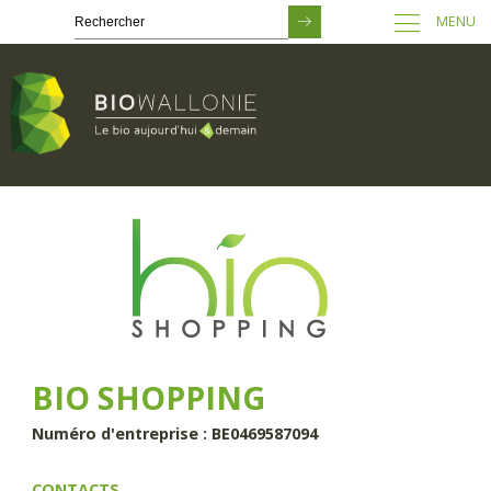
MENU
Passer
au
contenu
principal
BIO SHOPPING
Numéro d'entreprise : BE0469587094
CONTACTS