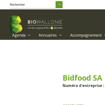
Agenda
Annuaires
Accompagnement
Passer
au
contenu
principal
Bidfood SA
Numéro d'entreprise : 