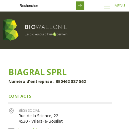
MENU
Passer
au
contenu
principal
BIAGRAL SPRL
Numéro d'entreprise : BE0462 887 562
CONTACTS
SIÈGE SOCIAL
Rue de la Science, 22
4530 - Villers-le-Bouillet