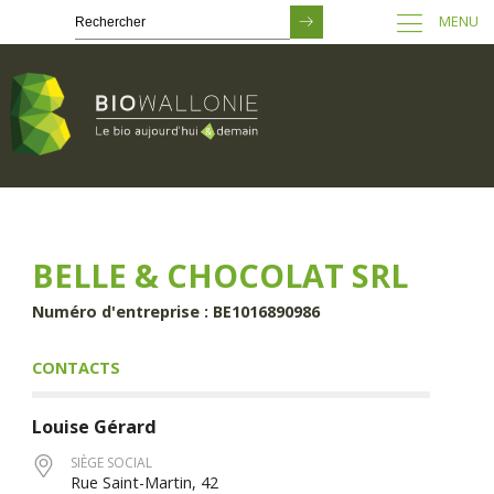
MENU
Passer
au
contenu
principal
BELLE & CHOCOLAT SRL
Numéro d'entreprise : BE1016890986
CONTACTS
Louise
Gérard
SIÈGE SOCIAL
Rue Saint-Martin, 42