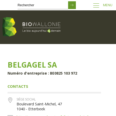
MENU
Passer
au
contenu
principal
BELGAGEL SA
Numéro d'entreprise : BE0825 103 972
CONTACTS
SIÈGE SOCIAL
Boulevard Saint-Michel, 47
1040 - Etterbeek